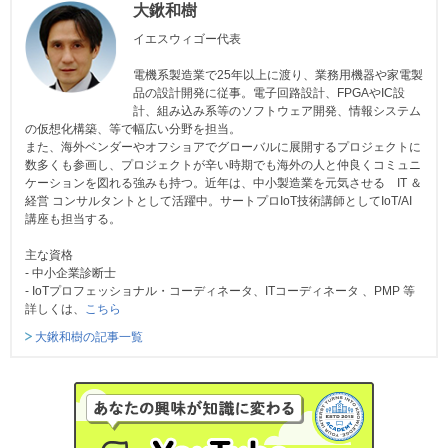
大鍬和樹
イエスウィゴー代表
電機系製造業で25年以上に渡り、業務用機器や家電製
品の設計開発に従事。電子回路設計、FPGAやIC設
計、組み込み系等のソフトウェア開発、情報システム
の仮想化構築、等で幅広い分野を担当。
また、海外ベンダーやオフショアでグローバルに展開するプロジェクトに
数多くも参画し、プロジェクトが辛い時期でも海外の人と仲良くコミュニ
ケーションを図れる強みも持つ。近年は、中小製造業を元気させる IT ＆
経営 コンサルタントとして活躍中。サートプロIoT技術講師としてIoT/AI
講座も担当する。
主な資格
- 中小企業診断士
- IoTプロフェッショナル・コーディネータ、ITコーディネータ 、PMP 等
詳しくは、
こちら
大鍬和樹の記事一覧