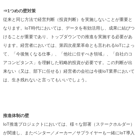
⇒1つめの壁対策
従来と同じ方法で経営判断（投資判断）を実施しないことが重要と
なります。
IoT
時代においては、データを有効活用し、成果に結びつ
けることが重要であり、トップダウンでの推進を実施する必要があ
ります。経営者においては、第四次産業革命とも言われる
IoT
によっ
て、「今後無くなる仕事」、「他社に任すべき領域」、「自社のコ
アコンピタンス」を理解した戦略的投資が必要です。この判断が出
来ない（又は、部下に任せる）経営者の会社は今後
IoT
業界において
は、生き残れないと言ってもいいでしょう。
推進体制の壁
IoT推進プロジェクトにおいては、様々な部署（ステークホルダー）
が関連し、またベンター／メーカー／サプライヤーも一緒に
IoT
導入