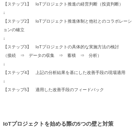
【ステップ
1
】
IoT
プロジェクト推進の経営判断（投資判断）
↓
【ステップ
2
】
IoT
プロジェクト推進体制と他社とのコラボレーシ
ョンの確立
↓
【ステップ
3
】
IoT
プロジェクトの具体的な実施方法の検討
（接続 ⇒ データの収集 ⇒ 蓄積 ⇒ 分析）
↓
【ステップ
4
】 上記の分析結果を基にした改善手段の現場適用
↓
【ステップ
5
】 適用した改善手段のフィードバック
IoT
プロジェクトを始める際の
5
つの壁と対策