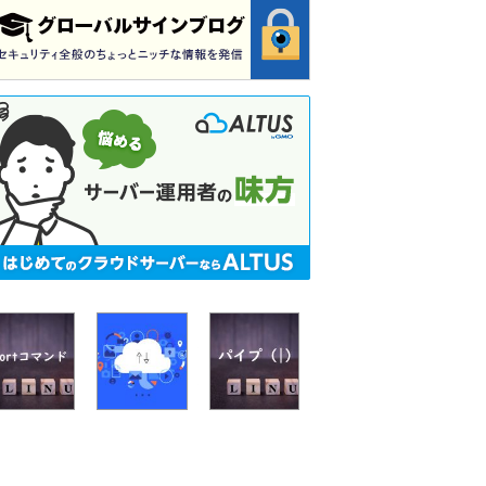
sort
Linux
【個
コ
コ
人・
マ
マ
法
ン
ン
人
ド
ド
向
と
で
け】
は？
使
お
Linux
わ
す
コ
れ
す
マ