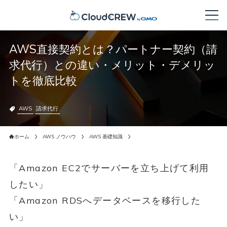
AWS直接契約とは？パートナー契約（請
求代行）との違い・メリット・デメリッ
トを徹底比較
AWS
請求代行
ホーム
AWS ノウハウ
AWS 基礎知識
「Amazon EC2でサーバーを立ち上げて利用
したい」
「Amazon RDSへデータベースを移行した
い」