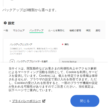
バックアップは3種類から選べます。
当サイトは、閲覧動作などお客さまの利便性向上やアクセス解析
によるマーケティング活動を目的として、Cookieを利用しサービ
スを提供しています。Cookieには、個人を特定できる情報は保存
メルマガ会員募集中！
されませんが、ブラウザの設定で受け入れを拒否できます。ただ
し、Cookieの受け入れを拒否すると、一部のブラウザ機能や設定
アカデミーの最新情報や会員限定の
「バックアップを接続」ボタンをクリックするとバックアップの接
が失われる可能性がありますのでご注意ください。当社規定は、
お得な情報をお届けします。
以下ページでご案内しています。
続テストが行われます。
メルマガ登録はこちら
閉じる
プライバシーポリシー