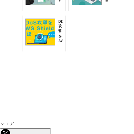
向
り
け！
の
レ
エ
ン
ン
タ
DDoS
ジ
攻
ル
ニ
撃
サ
ア！
を
ー
な
AWS
バ
り
Shield
ー
す
で
の
ま
確
選
し
認
び
メ
す
方
ー
る
と
ル
方
5
の
法
つ
今
と
の
と
対
作
対
策
り
策
方
に
を
つ
ご
い
紹
て
介！
シェア
わ
か