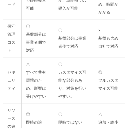
で即時導入
が、単能機での
ード
め、時間が
可能
導入が可能
かかる
保守
〇
〇
×
管理
基盤部分は
基盤部分は事業
基盤も含め
コス
事業者側で
者側で対応
自社で対応
ト
対応
△
〇
セキ
すべて共有
カスタマイズ可
◎
ュリ
環境のた
能な部分もあ
フルカスタ
ティ
め、影響は
り、対策を行い
マイズ可能
受けやすい
やすい。
リソ
◎
〇
△
ース
即時の追
即時ではない
追加・縮小
の追