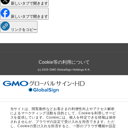
り
新しいタブで開きます
や
す
く
新しいタブで開きます
解
説
【前
リンクをコピー
編】
Cookie等の利用について
(c) 2026 GMO GlobalSign Holdings K.K.
GMOインターネットグループのセキュリティ事業について
当サイトは、閲覧動作などお客さまの利便性向上やアクセス解析
によるマーケティング活動を目的として、Cookieを利用しサービ
世界初総合ネットセキュリティサービス「GMOセキュリティ24」
スを提供しています。Cookieには、個人を特定できる情報は保存
メルマガ会員募集中！
されませんが、ブラウザの設定で受け入れを拒否できます。ただ
パスワード漏洩診断
Webサイトリスク診断
し、Cookieの受け入れを拒否すると、一部のブラウザ機能や設定
アカデミーの最新情報や会員限定の