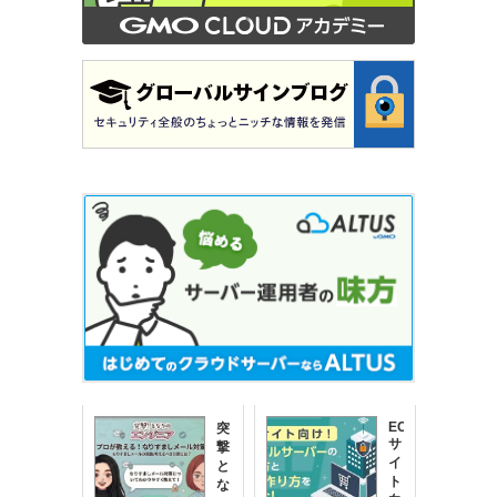
EC
突
サ
撃！
イ
と
ト
な