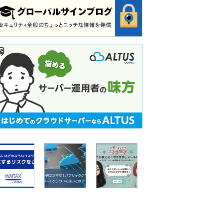
サ
サ
突
ポ
ー
撃！
ー
バ
と
ト
ー
な
終
選
り
了
定
の
し
が
エ
た
不
ン
OS
安！
ジ