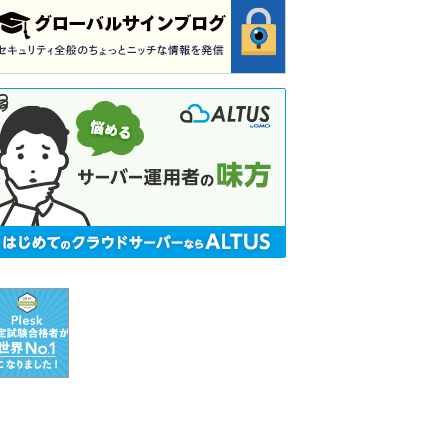
【特
別
企
画】
Plesk
資
格
認
定