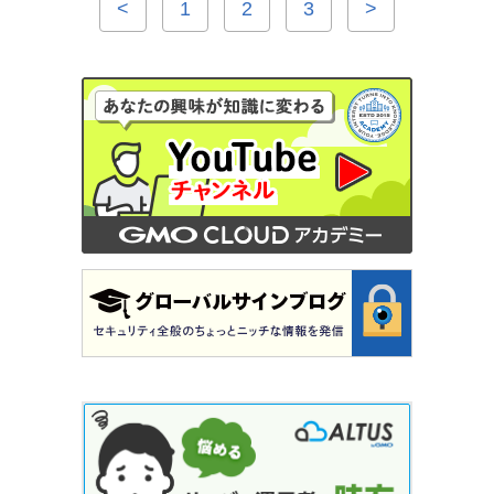
<
1
2
3
>