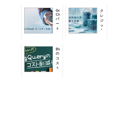
Google
ク
Cloud
レ
パ
ジ
ー
ッ
ト
ト
ナ
カ
ー
ー
と
ド
は？
BigQuery
な
[Google
の
し
Cloud
コ
で
請
ス
Google
求
ト
Cloud
代
(旧
削
行
GCP)
減
入
を
術
門]
使
|
う
GA4
入
方
門
法
|
銀
行
振
込