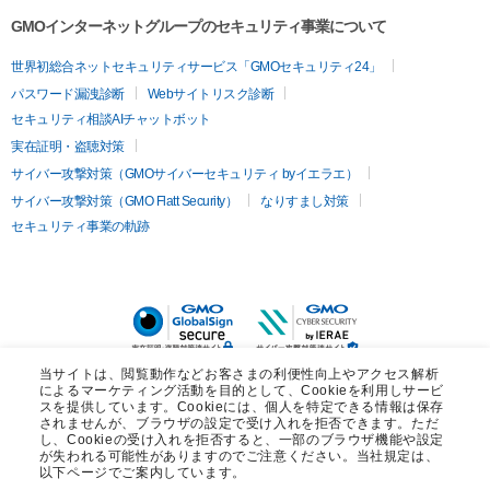
GMOインターネットグループのセキュリティ事業について
世界初総合ネットセキュリティサービス「GMOセキュリティ24」
パスワード漏洩診断
Webサイトリスク診断
セキュリティ相談AIチャットボット
実在証明・盗聴対策
サイバー攻撃対策（GMOサイバーセキュリティ byイエラエ）
サイバー攻撃対策（GMO Flatt Security）
なりすまし対策
セキュリティ事業の軌跡
当サイトは、閲覧動作などお客さまの利便性向上やアクセス解析
によるマーケティング活動を目的として、Cookieを利用しサービ
スを提供しています。Cookieには、個人を特定できる情報は保存
メルマガ会員募集中！
されませんが、ブラウザの設定で受け入れを拒否できます。ただ
し、Cookieの受け入れを拒否すると、一部のブラウザ機能や設定
アカデミーの最新情報や会員限定の
が失われる可能性がありますのでご注意ください。当社規定は、
お得な情報をお届けします。
以下ページでご案内しています。