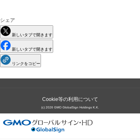
で
安
く
使
シェア
お
う
新しいタブで開きます
新しいタブで開きます
リンクをコピー
Cookie等の利用について
(c) 2026 GMO GlobalSign Holdings K.K.